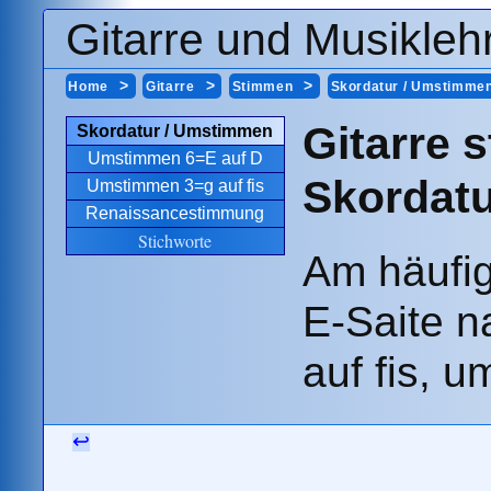
Gitarre und Musikleh
Home
Gitarre
Stimmen
Skordatur / Umstimme
Gitarre 
Skordatur / Umstimmen
Umstimmen 6=E auf D
Skordat
Umstimmen 3=g auf fis
Renaissancestimmung
Stichworte
Am häufig
E-Saite n
auf fis, 