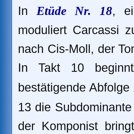
In
Etüde Nr. 18
, e
moduliert Carcassi 
nach Cis-Moll, der To
In Takt 10 beginn
bestätigende Abfolge
13 die Subdominante
der Komponist bring