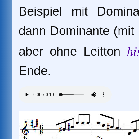
Beispiel mit Domina
dann Dominante (mit 
hi
aber ohne Leitton
Ende.