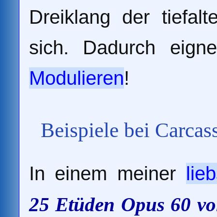
Dreiklang der tiefalt
sich. Dadurch eign
Modulieren
!
Beispiele bei Carcas
In einem meiner
lie
25 Etüden Opus 60 vo