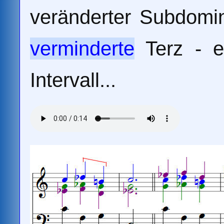
veränderter Subdomi
verminderte
Terz - ei
Intervall...