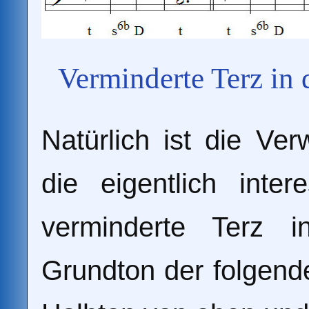
Verminderte Terz in 
Natürlich ist die Ve
die eigentlich inter
verminderte Terz 
Grundton der folgend