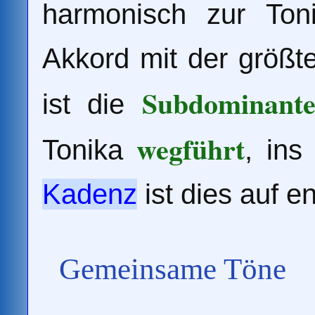
harmonisch zur Toni
Akkord mit der größt
Subdominant
ist die
wegführt
Tonika
, ins
Kadenz
ist dies auf e
Gemeinsame Töne