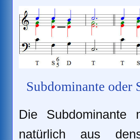
Subdominante oder 
Die Subdominante m
natürlich aus de