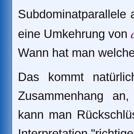
Subdominatparallele 
eine Umkehrung von
Wann hat man welche 
Das kommt natürlic
Zusammenhang an, 
kann man Rückschlüs
Interpretation "richtig